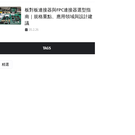
板對板連接器與FPC連接器選型指
南｜規格重點、應用領域與設計建
議
20.2.26
TAGS
精選