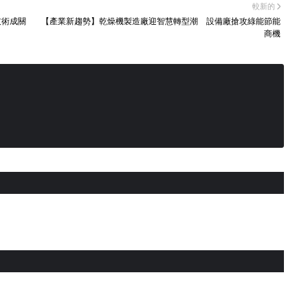
較新的
技術成關
【產業新趨勢】乾燥機製造廠迎智慧轉型潮 設備廠搶攻綠能節能
商機