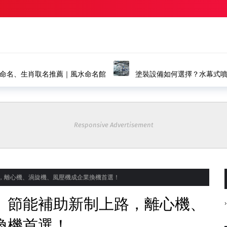
命名、生肖取名推薦｜風水命名館
塗裝設備如何選擇？水幕式
裝產線
Responsive Advertisement
，離心機、渦旋機、風壓機成企業換機首選！
】節能補助新制上路，離心機、
換機首選！