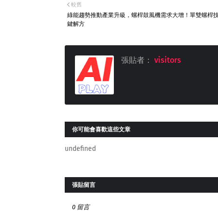
較舊
綠能趨勢推動產業升級，螺桿鼓風機需求大增！單雙螺桿
鍵解方
張貼者：
visitors
你可能會喜歡這些文章
undefined
張貼留言
0 留言