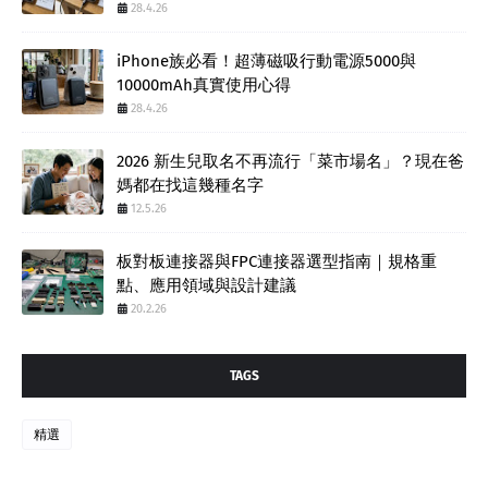
28.4.26
iPhone族必看！超薄磁吸行動電源5000與
10000mAh真實使用心得
28.4.26
2026 新生兒取名不再流行「菜市場名」？現在爸
媽都在找這幾種名字
12.5.26
板對板連接器與FPC連接器選型指南｜規格重
點、應用領域與設計建議
20.2.26
TAGS
精選