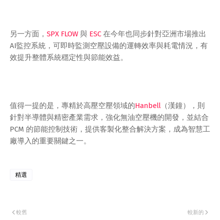
另一方面，
SPX FLOW
與
ESC
在今年也同步針對亞洲市場推出
AI監控系統，可即時監測空壓設備的運轉效率與耗電情況，有
效提升整體系統穩定性與節能效益。
值得一提的是，專精於高壓空壓領域的
Hanbell
（漢鐘），則
針對半導體與精密產業需求，強化無油空壓機的開發，並結合
PCM 的節能控制技術，提供客製化整合解決方案，成為智慧工
廠導入的重要關鍵之一。
精選
較舊
較新的