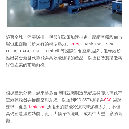
隨著全球「淨零碳排」與節能政策加速推進，壓縮空氣設備市
場也正面臨前所未有的轉型壓力。
PCM
、Hankison、SPX
FLOW、CAGI、ESC、Hanbell 等國際知名空壓品牌，近年紛紛
推出符合新世代節能與高效能標準的產品，以搶佔智慧製造與
綠色產業的市場商機。
根據產業分析，越來越多台灣與亞洲製造業者選擇導入高效率
空氣乾燥機與節能空壓系統，以達到ISO 8573標準與
CAGI
認證
要求。像是
Hankison
所推出的節能冷凍式乾燥機系列，不僅
具備智慧溫控功能，更可大幅降低能耗，成為中大型工廠的新
寵。