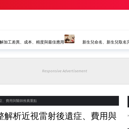
精選
南｜八字命名、生肖取名推薦｜風水命名館
塗裝設備如何選擇？
裝產線
Responsive Advertisement
症、費用與醫師推薦重點
整解析近視雷射後遺症、費用與