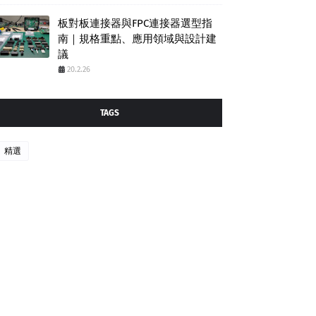
板對板連接器與FPC連接器選型指
南｜規格重點、應用領域與設計建
議
20.2.26
TAGS
精選