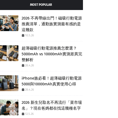
MOST POPULAR
2026 不再帶線出門！磁吸行動電源
推薦清單，通勤族實測最有感的是
這幾款
10.5.26
超薄磁吸行動電源推薦怎麼選？
5000mAh vs 10000mAh實測差異完
整解析
28.4.26
iPhone族必看！超薄磁吸行動電源
5000與10000mAh真實使用心得
28.4.26
2026 新生兒取名不再流行「菜市場
名」？現在爸媽都在找這幾種名字
12.5.26