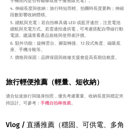
手機殼內是否有磁條或會干擾無線充電）。
伸縮長度與收納：旅行時短而輕、拍團時長度要夠；伸縮
段數影響收納體積。
續航與充電：若自拍棒具備 LED 或藍牙遙控，注意電池
續航與充電方式。若需邊拍邊供電，可考慮搭配自帶線行動
電源。建議查看產品規格與使用者評價。
額外功能：旋轉雲台、腳架轉接、12 段式角度、磁吸底
座、手機冷靴等。
價格與保固：品牌保固與維修支援會提高長期信賴度。
旅行輕便推薦（輕量、短收納）
適合短途旅行與隨身拍照，優先考慮重量、收納長度與穩定夾
持設計。可參考：
手機自拍棒推薦
。
Vlog / 直播推薦（穩固、可供電、多角