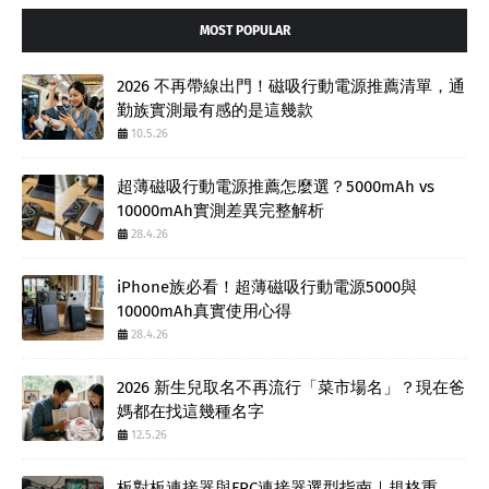
MOST POPULAR
2026 不再帶線出門！磁吸行動電源推薦清單，通
勤族實測最有感的是這幾款
10.5.26
超薄磁吸行動電源推薦怎麼選？5000mAh vs
10000mAh實測差異完整解析
28.4.26
iPhone族必看！超薄磁吸行動電源5000與
10000mAh真實使用心得
28.4.26
2026 新生兒取名不再流行「菜市場名」？現在爸
媽都在找這幾種名字
12.5.26
板對板連接器與FPC連接器選型指南｜規格重