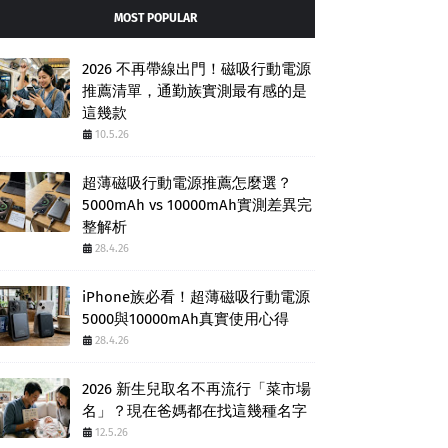
MOST POPULAR
2026 不再帶線出門！磁吸行動電源
推薦清單，通勤族實測最有感的是
這幾款
10.5.26
超薄磁吸行動電源推薦怎麼選？
5000mAh vs 10000mAh實測差異完
整解析
28.4.26
iPhone族必看！超薄磁吸行動電源
5000與10000mAh真實使用心得
28.4.26
2026 新生兒取名不再流行「菜市場
名」？現在爸媽都在找這幾種名字
12.5.26