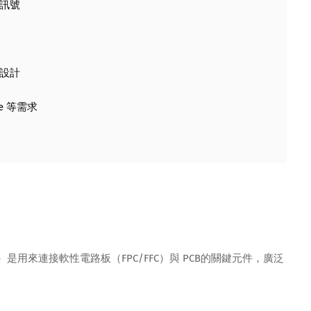
訊號
設計
e 等需求
 Connector）是用來連接軟性電路板（FPC/FFC）與 PCB的關鍵元件，廣泛