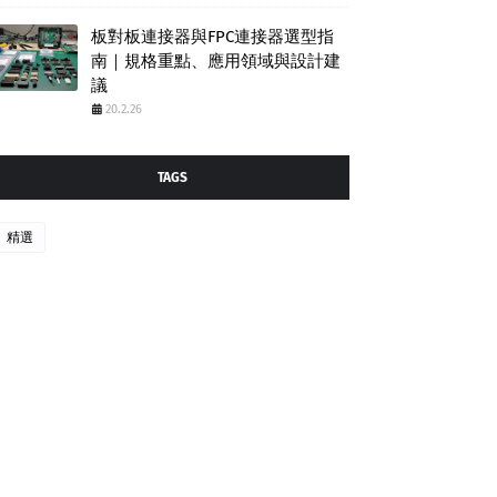
板對板連接器與FPC連接器選型指
南｜規格重點、應用領域與設計建
議
20.2.26
TAGS
精選