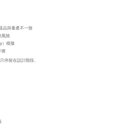
樣品與量產不一致
焊接風險
ity）模擬
單價
只停留在設計階段。
器