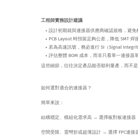
工程師實務設計建議
設計初期就與連接器供應商確認規格，避免
PCB Layout 時預留足夠公差，降低 SMT 
若為高速訊號，務必進行 SI（Signal Integr
評估整體 BOM 成本，而非只看單一連接器
這些細節，往往決定產品能否順利量產，而不是
如何選對適合的連接器？
簡單來說：
結構穩定、模組化需求高 → 選擇板對板連接器
空間受限、需彎折或超薄設計 → 選擇 FPC連接