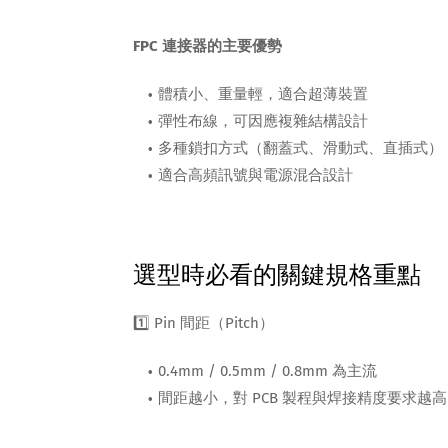
FPC 連接器的主要優勢
體積小、重量輕，適合超薄裝置
彈性布線，可因應複雜結構設計
多種鎖扣方式（翻蓋式、滑動式、直插式）
適合高頻訊號與電源混合設計
選型時必看的關鍵規格重點
1️⃣ Pin 間距（Pitch）
0.4mm / 0.5mm / 0.8mm 為主流
間距越小，對 PCB 製程與焊接精度要求越高