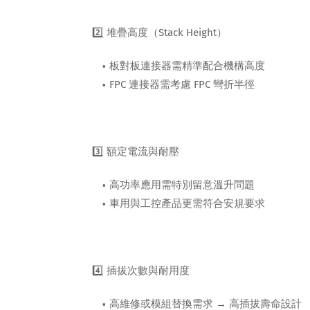
2️⃣ 堆疊高度（Stack Height）
板對板連接器需精準配合機構高度
FPC 連接器需考慮 FPC 彎折半徑
3️⃣ 額定電流與耐壓
高功率應用需特別留意溫升問題
車用與工控產品更需符合安規要求
4️⃣ 插拔次數與耐用度
高維修或模組替換需求 → 高插拔壽命設計