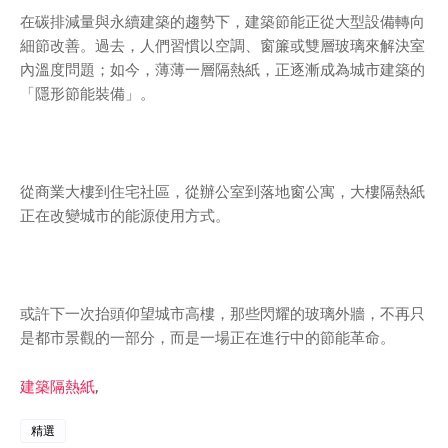
在碳排減量與永續建築的趨勢下，建築節能正從大型設備轉向
細節改善。過去，人們習慣以空調、窗簾或雙層玻璃來解決室
內溫度問題；如今，薄薄一層隔熱紙，正逐漸成為城市建築的
「隱形節能裝備」。
從商業大樓到住宅社區，從辦公室到落地窗公寓，大樓隔熱紙
正在改變城市的能源使用方式。
或許下一次抬頭仰望城市高樓，那些閃耀的玻璃外牆，不再只
是都市景觀的一部分，而是一場正在進行中的節能革命。
建築隔熱紙
,
精選