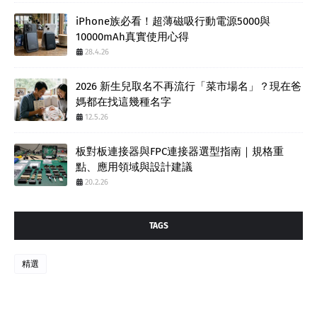
iPhone族必看！超薄磁吸行動電源5000與
10000mAh真實使用心得
28.4.26
2026 新生兒取名不再流行「菜市場名」？現在爸
媽都在找這幾種名字
12.5.26
板對板連接器與FPC連接器選型指南｜規格重
點、應用領域與設計建議
20.2.26
TAGS
精選