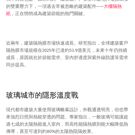
的雙重壓力下，一項過去常被忽略的建築配件——
大樓隔熱
紙
，正在悄悄成為建築節能的熱門關鍵。
近兩年，建築隔熱膜市場快速成長。研究指出，全球建築窗戶
隔熱膜市場規模在2025年已達約53.9億美元，未來十年仍持續
成長，原因就在於節能需求、室內舒適度與紫外線防護等需求
同步提高。
玻璃城市的隱形溫度戰
現代都市建築大量使用玻璃帷幕設計，外觀通透明亮，但也帶
來強烈日照與熱能穿透的問題。專家指出，一般玻璃可能讓超
過七成的太陽熱能進入室內，而高性能隔熱膜則能大幅降低熱
傳導，甚至可達到約80%的太陽熱阻隔效果。