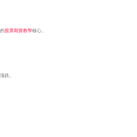
的
股票期貨教學
核心。
漲跌。