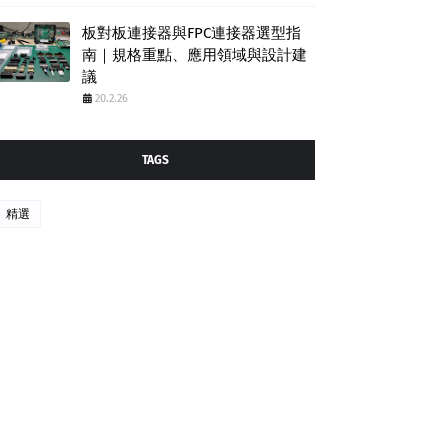
板對板連接器與FPC連接器選型指
南｜規格重點、應用領域與設計建
議
20.2.26
TAGS
精選