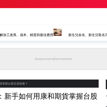
精選
八字命名、生肖取名推薦｜風水命名館
塗裝設備如何選擇？水幕
裝產線
Responsive Advertisement
期貨掌握台股交易節奏？
略：新手如何用康和期貨掌握台股