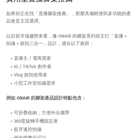
如果你正在找「直播腳架推薦」，那麼具備輕便與多功能的產
品會是主流選擇。
以目前市場趨勢來看，像 ONAIR 的腳架系列就主打「直播＋
拍攝＋旅拍三合一」設計，適合以下族群：
直播主 / 電商賣家
IG / TikTok 創作者
Vlog 旅拍使用者
小型工作室拍攝需求
例如 ONAIR 的腳架產品設計特點包含：
可折疊收納，方便外出攜帶
360度旋轉手機固定座
藍牙遙控拍攝
補光燈整合設計