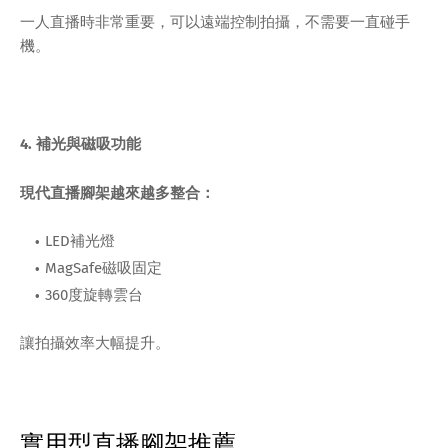
一人直播時非常重要，可以遠端控制拍攝，不需要一直碰手
機。
4. 補光與磁吸功能
現代直播腳架越來越多整合：
LED補光燈
MagSafe磁吸固定
360度旋轉雲台
讓拍攝效率大幅提升。
實用型直播腳架推薦