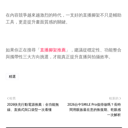
在內容競爭越來越激烈的時代，一支好的直播腳架不只是輔助
工具，更是提升畫面質感的關鍵。
如果你正在搜尋「
直播腳架推薦
」，建議從穩定性、功能整合
與攜帶性三大方向挑選，才能真正提升直播與拍攝效率。
精選
較舊
較新的
2026快充行動電源推薦：全功能無
2026台中SMILE Pro值得做嗎？長時
線、直插式與口袋型一次看懂
間用眼族最在意的恢復期、乾眼感
一次解析