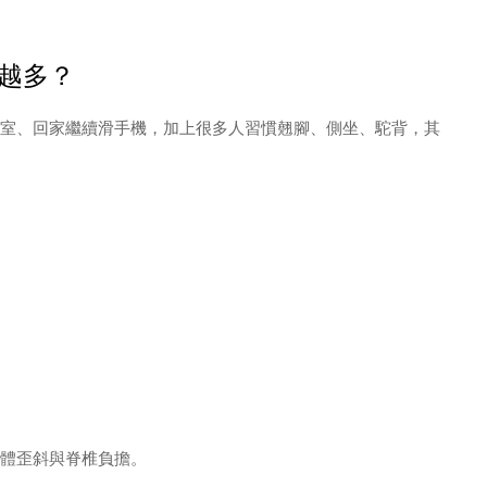
越多？
室、回家繼續滑手機，加上很多人習慣翹腳、側坐、駝背，其
體歪斜與脊椎負擔。