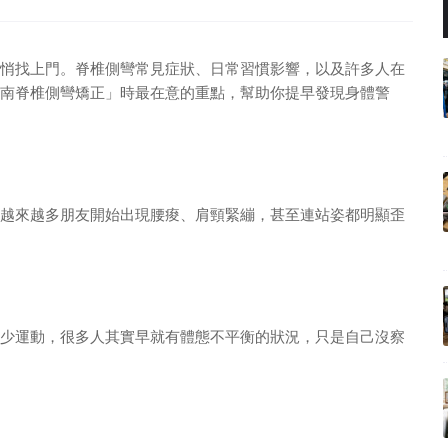
悄找上門。脊椎側彎常見症狀、日常習慣影響，以及許多人在
南脊椎側彎矯正」時最在意的重點，幫助你提早發現身體警
越來越多朋友開始出現腰痠、肩頸緊繃，甚至連站姿都明顯歪
少運動，很多人其實早就有體態不平衡的狀況，只是自己沒察