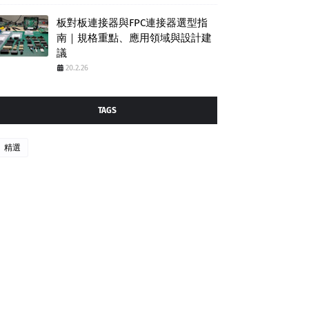
板對板連接器與FPC連接器選型指
南｜規格重點、應用領域與設計建
議
20.2.26
TAGS
精選