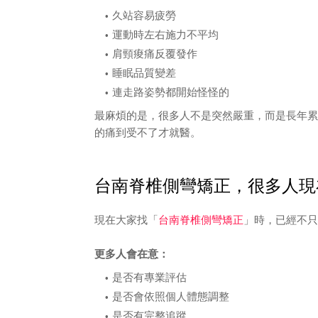
久站容易疲勞
運動時左右施力不平均
肩頸痠痛反覆發作
睡眠品質變差
連走路姿勢都開始怪怪的
最麻煩的是，很多人不是突然嚴重，而是長年累
的痛到受不了才就醫。
台南脊椎側彎矯正，很多人現
現在大家找「
台南脊椎側彎矯正
」時，已經不只
更多人會在意：
是否有專業評估
是否會依照個人體態調整
是否有完整追蹤