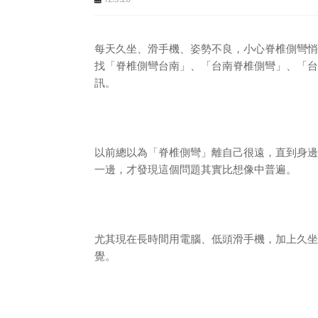
每天久坐、滑手機、姿勢不良，小心脊椎側彎悄
找「脊椎側彎台南」、「台南脊椎側彎」、「台
訊。
以前總以為「脊椎側彎」離自己很遠，直到身邊
一邊，才發現這個問題其實比想像中普遍。
尤其現在長時間用電腦、低頭滑手機，加上久坐
覺。