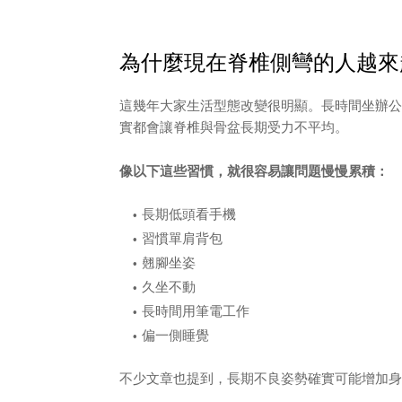
為什麼現在脊椎側彎的人越來
這幾年大家生活型態改變很明顯。長時間坐辦公
實都會讓脊椎與骨盆長期受力不平均。
像以下這些習慣，就很容易讓問題慢慢累積：
長期低頭看手機
習慣單肩背包
翹腳坐姿
久坐不動
長時間用筆電工作
偏一側睡覺
不少文章也提到，長期不良姿勢確實可能增加身