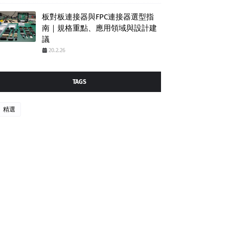
板對板連接器與FPC連接器選型指
南｜規格重點、應用領域與設計建
議
20.2.26
TAGS
精選