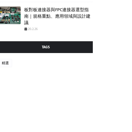
板對板連接器與FPC連接器選型指
南｜規格重點、應用領域與設計建
議
20.2.26
TAGS
精選