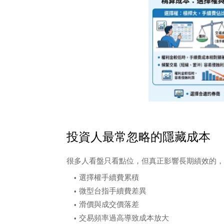
投資人最常忽略的隱藏成本
很多人看盤只看點位，但真正影響長期績效的，
選擇權手續費累積
微型台指手續費差異
滑價與成交價落差
交易頻率過高導致成本放大