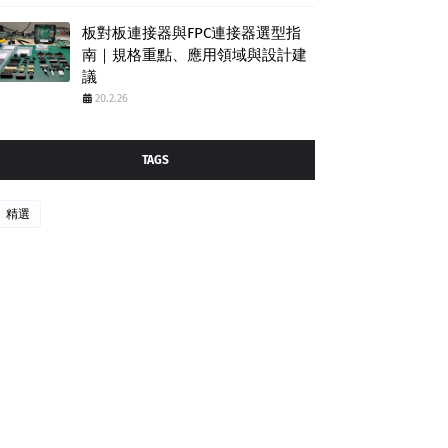
板對板連接器與FPC連接器選型指
南｜規格重點、應用領域與設計建
議
20.2.26
TAGS
精選