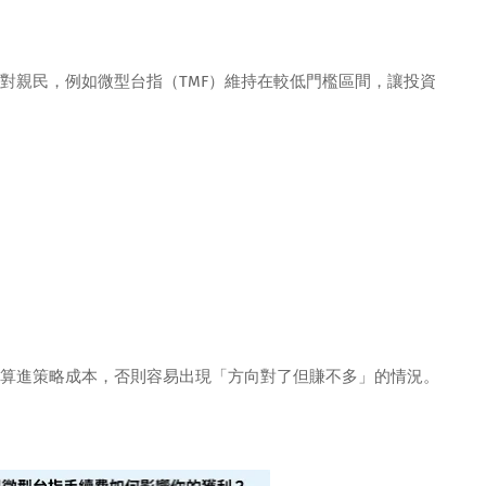
對親民，例如微型台指（TMF）維持在較低門檻區間，讓投資
算進策略成本，否則容易出現「方向對了但賺不多」的情況。