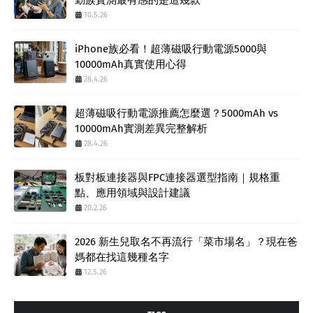
10.5.26
iPhone族必看！超薄磁吸行動電源5000與
10000mAh真實使用心得
28.4.26
超薄磁吸行動電源推薦怎麼選？5000mAh vs
10000mAh實測差異完整解析
28.4.26
板對板連接器與FPC連接器選型指南｜規格重
點、應用領域與設計建議
20.2.26
2026 新生兒取名不再流行「菜市場名」？現在爸
媽都在找這幾種名字
12.5.26